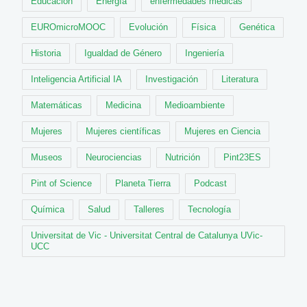
Educación
Energía
enfermedades médicas
EUROmicroMOOC
Evolución
Física
Genética
Historia
Igualdad de Género
Ingeniería
Inteligencia Artificial IA
Investigación
Literatura
Matemáticas
Medicina
Medioambiente
Mujeres
Mujeres científicas
Mujeres en Ciencia
Museos
Neurociencias
Nutrición
Pint23ES
Pint of Science
Planeta Tierra
Podcast
Química
Salud
Talleres
Tecnología
Universitat de Vic - Universitat Central de Catalunya UVic-
UCC