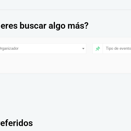
eres buscar algo más?
rganizador
Tipo de evento
referidos