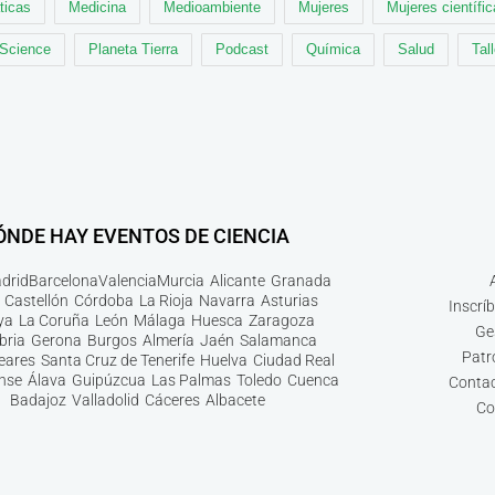
ticas
Medicina
Medioambiente
Mujeres
Mujeres científi
 Science
Planeta Tierra
Podcast
Química
Salud
Tal
ÓNDE HAY EVENTOS DE CIENCIA
drid
Barcelona
Valencia
Murcia
Alicante
Granada
Castellón
Córdoba
La Rioja
Navarra
Asturias
Inscrí
ya
La Coruña
León
Málaga
Huesca
Zaragoza
Ge
bria
Gerona
Burgos
Almería
Jaén
Salamanca
Patr
leares
Santa Cruz de Tenerife
Huelva
Ciudad Real
nse
Álava
Guipúzcua
Las Palmas
Toledo
Cuenca
Contac
Badajoz
Valladolid
Cáceres
Albacete
Co