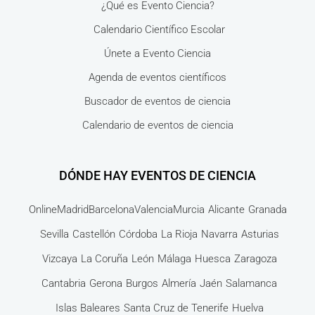
¿Qué es Evento Ciencia?
Calendario Científico Escolar
Únete a Evento Ciencia
Agenda de eventos científicos
Buscador de eventos de ciencia
Calendario de eventos de ciencia
DÓNDE HAY EVENTOS DE CIENCIA
Online
Madrid
Barcelona
Valencia
Murcia
Alicante
Granada
Sevilla
Castellón
Córdoba
La Rioja
Navarra
Asturias
Vizcaya
La Coruña
León
Málaga
Huesca
Zaragoza
Cantabria
Gerona
Burgos
Almería
Jaén
Salamanca
Islas Baleares
Santa Cruz de Tenerife
Huelva