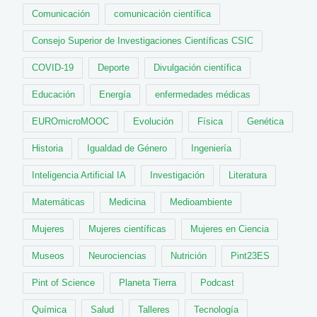
Comunicación
comunicación científica
Consejo Superior de Investigaciones Científicas CSIC
COVID-19
Deporte
Divulgación científica
Educación
Energía
enfermedades médicas
EUROmicroMOOC
Evolución
Física
Genética
Historia
Igualdad de Género
Ingeniería
Inteligencia Artificial IA
Investigación
Literatura
Matemáticas
Medicina
Medioambiente
Mujeres
Mujeres científicas
Mujeres en Ciencia
Museos
Neurociencias
Nutrición
Pint23ES
Pint of Science
Planeta Tierra
Podcast
Química
Salud
Talleres
Tecnología