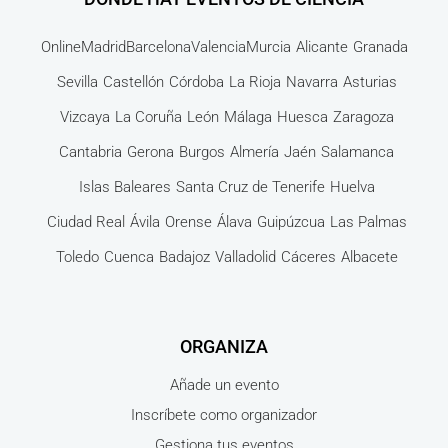
Online
Madrid
Barcelona
Valencia
Murcia
Alicante
Granada
Sevilla
Castellón
Córdoba
La Rioja
Navarra
Asturias
Vizcaya
La Coruña
León
Málaga
Huesca
Zaragoza
Cantabria
Gerona
Burgos
Almería
Jaén
Salamanca
Islas Baleares
Santa Cruz de Tenerife
Huelva
Ciudad Real
Ávila
Orense
Álava
Guipúzcua
Las Palmas
Toledo
Cuenca
Badajoz
Valladolid
Cáceres
Albacete
ORGANIZA
Añade un evento
Inscríbete como organizador
Gestiona tus eventos