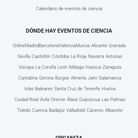
Calendario de eventos de ciencia
DÓNDE HAY EVENTOS DE CIENCIA
Online
Madrid
Barcelona
Valencia
Murcia
Alicante
Granada
Sevilla
Castellón
Córdoba
La Rioja
Navarra
Asturias
Vizcaya
La Coruña
León
Málaga
Huesca
Zaragoza
Cantabria
Gerona
Burgos
Almería
Jaén
Salamanca
Islas Baleares
Santa Cruz de Tenerife
Huelva
Ciudad Real
Ávila
Orense
Álava
Guipúzcua
Las Palmas
Toledo
Cuenca
Badajoz
Valladolid
Cáceres
Albacete
ORGANIZA