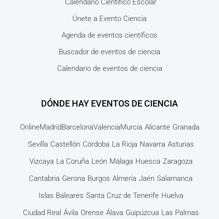
Calendario Científico Escolar
Únete a Evento Ciencia
Agenda de eventos científicos
Buscador de eventos de ciencia
Calendario de eventos de ciencia
DÓNDE HAY EVENTOS DE CIENCIA
Online
Madrid
Barcelona
Valencia
Murcia
Alicante
Granada
Sevilla
Castellón
Córdoba
La Rioja
Navarra
Asturias
Vizcaya
La Coruña
León
Málaga
Huesca
Zaragoza
Cantabria
Gerona
Burgos
Almería
Jaén
Salamanca
Islas Baleares
Santa Cruz de Tenerife
Huelva
Ciudad Real
Ávila
Orense
Álava
Guipúzcua
Las Palmas