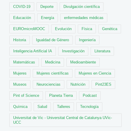
COVID-19
Deporte
Divulgación científica
Educación
Energía
enfermedades médicas
EUROmicroMOOC
Evolución
Física
Genética
Historia
Igualdad de Género
Ingeniería
Inteligencia Artificial IA
Investigación
Literatura
Matemáticas
Medicina
Medioambiente
Mujeres
Mujeres científicas
Mujeres en Ciencia
Museos
Neurociencias
Nutrición
Pint23ES
Pint of Science
Planeta Tierra
Podcast
Química
Salud
Talleres
Tecnología
Universitat de Vic - Universitat Central de Catalunya UVic-
UCC