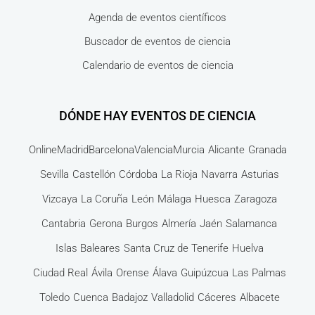
Agenda de eventos científicos
Buscador de eventos de ciencia
Calendario de eventos de ciencia
DÓNDE HAY EVENTOS DE CIENCIA
Online
Madrid
Barcelona
Valencia
Murcia
Alicante
Granada
Sevilla
Castellón
Córdoba
La Rioja
Navarra
Asturias
Vizcaya
La Coruña
León
Málaga
Huesca
Zaragoza
Cantabria
Gerona
Burgos
Almería
Jaén
Salamanca
Islas Baleares
Santa Cruz de Tenerife
Huelva
Ciudad Real
Ávila
Orense
Álava
Guipúzcua
Las Palmas
Toledo
Cuenca
Badajoz
Valladolid
Cáceres
Albacete