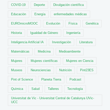
COVID-19
Deporte
Divulgación científica
Educación
Energía
enfermedades médicas
EUROmicroMOOC
Evolución
Física
Genética
Historia
Igualdad de Género
Ingeniería
Inteligencia Artificial IA
Investigación
Literatura
Matemáticas
Medicina
Medioambiente
Mujeres
Mujeres científicas
Mujeres en Ciencia
Museos
Neurociencias
Nutrición
Pint23ES
Pint of Science
Planeta Tierra
Podcast
Química
Salud
Talleres
Tecnología
Universitat de Vic - Universitat Central de Catalunya UVic-
UCC