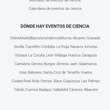
Buscador de eventos de ciencia
Calendario de eventos de ciencia
DÓNDE HAY EVENTOS DE CIENCIA
Online
Madrid
Barcelona
Valencia
Murcia
Alicante
Granada
Sevilla
Castellón
Córdoba
La Rioja
Navarra
Asturias
Vizcaya
La Coruña
León
Málaga
Huesca
Zaragoza
Cantabria
Gerona
Burgos
Almería
Jaén
Salamanca
Islas Baleares
Santa Cruz de Tenerife
Huelva
Ciudad Real
Ávila
Orense
Álava
Guipúzcua
Las Palmas
Toledo
Cuenca
Badajoz
Valladolid
Cáceres
Albacete