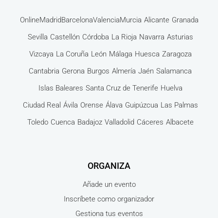
Online
Madrid
Barcelona
Valencia
Murcia
Alicante
Granada
Sevilla
Castellón
Córdoba
La Rioja
Navarra
Asturias
Vizcaya
La Coruña
León
Málaga
Huesca
Zaragoza
Cantabria
Gerona
Burgos
Almería
Jaén
Salamanca
Islas Baleares
Santa Cruz de Tenerife
Huelva
Ciudad Real
Ávila
Orense
Álava
Guipúzcua
Las Palmas
Toledo
Cuenca
Badajoz
Valladolid
Cáceres
Albacete
ORGANIZA
Añade un evento
Inscríbete como organizador
Gestiona tus eventos