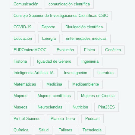
Comunicación
comunicación científica
Consejo Superior de Investigaciones Científicas CSIC
COVID-19
Deporte
Divulgación científica
Educación
Energía
enfermedades médicas
EUROmicroMOOC
Evolución
Física
Genética
Historia
Igualdad de Género
Ingeniería
Inteligencia Artificial IA
Investigación
Literatura
Matemáticas
Medicina
Medioambiente
Mujeres
Mujeres científicas
Mujeres en Ciencia
Museos
Neurociencias
Nutrición
Pint23ES
Pint of Science
Planeta Tierra
Podcast
Química
Salud
Talleres
Tecnología