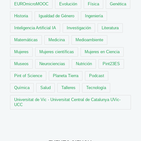
EUROmicroMOOC
Evolución
Física
Genética
Historia
Igualdad de Género
Ingeniería
Inteligencia Artificial IA
Investigación
Literatura
Matemáticas
Medicina
Medioambiente
Mujeres
Mujeres científicas
Mujeres en Ciencia
Museos
Neurociencias
Nutrición
Pint23ES
Pint of Science
Planeta Tierra
Podcast
Química
Salud
Talleres
Tecnología
Universitat de Vic - Universitat Central de Catalunya UVic-
UCC