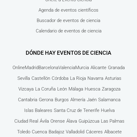
Agenda de eventos científicos
Buscador de eventos de ciencia
Calendario de eventos de ciencia
DÓNDE HAY EVENTOS DE CIENCIA
Online
Madrid
Barcelona
Valencia
Murcia
Alicante
Granada
Sevilla
Castellón
Córdoba
La Rioja
Navarra
Asturias
Vizcaya
La Coruña
León
Málaga
Huesca
Zaragoza
Cantabria
Gerona
Burgos
Almería
Jaén
Salamanca
Islas Baleares
Santa Cruz de Tenerife
Huelva
Ciudad Real
Ávila
Orense
Álava
Guipúzcua
Las Palmas
Toledo
Cuenca
Badajoz
Valladolid
Cáceres
Albacete