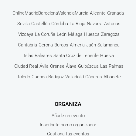
Online
Madrid
Barcelona
Valencia
Murcia
Alicante
Granada
Sevilla
Castellón
Córdoba
La Rioja
Navarra
Asturias
Vizcaya
La Coruña
León
Málaga
Huesca
Zaragoza
Cantabria
Gerona
Burgos
Almería
Jaén
Salamanca
Islas Baleares
Santa Cruz de Tenerife
Huelva
Ciudad Real
Ávila
Orense
Álava
Guipúzcua
Las Palmas
Toledo
Cuenca
Badajoz
Valladolid
Cáceres
Albacete
ORGANIZA
Añade un evento
Inscríbete como organizador
Gestiona tus eventos