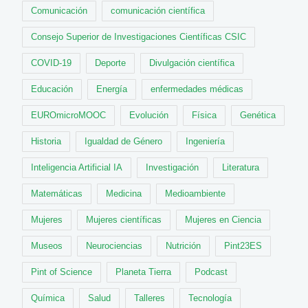
Comunicación
comunicación científica
Consejo Superior de Investigaciones Científicas CSIC
COVID-19
Deporte
Divulgación científica
Educación
Energía
enfermedades médicas
EUROmicroMOOC
Evolución
Física
Genética
Historia
Igualdad de Género
Ingeniería
Inteligencia Artificial IA
Investigación
Literatura
Matemáticas
Medicina
Medioambiente
Mujeres
Mujeres científicas
Mujeres en Ciencia
Museos
Neurociencias
Nutrición
Pint23ES
Pint of Science
Planeta Tierra
Podcast
Química
Salud
Talleres
Tecnología