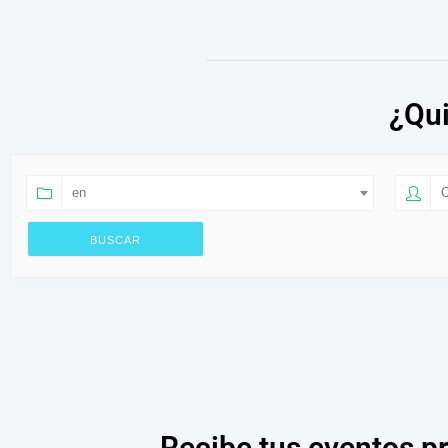
¿Qui
en
O
Recibe tus eventos p