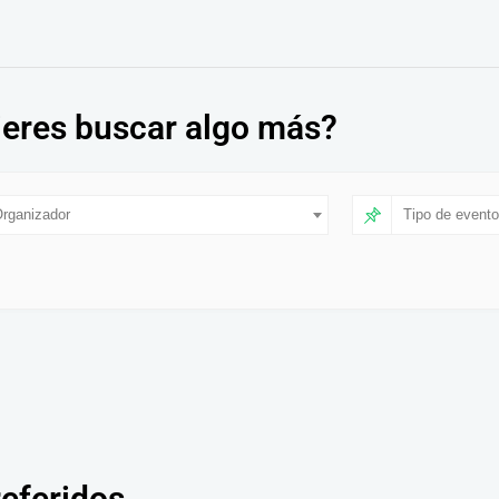
eres buscar algo más?
rganizador
Tipo de evento
referidos