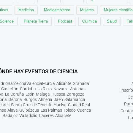
ticas
Medicina
Medioambiente
Mujeres
Mujeres científi
 Science
Planeta Tierra
Podcast
Química
Salud
Tal
ÓNDE HAY EVENTOS DE CIENCIA
drid
Barcelona
Valencia
Murcia
Alicante
Granada
Castellón
Córdoba
La Rioja
Navarra
Asturias
Inscrí
ya
La Coruña
León
Málaga
Huesca
Zaragoza
Ge
bria
Gerona
Burgos
Almería
Jaén
Salamanca
Patr
leares
Santa Cruz de Tenerife
Huelva
Ciudad Real
nse
Álava
Guipúzcua
Las Palmas
Toledo
Cuenca
Contac
Badajoz
Valladolid
Cáceres
Albacete
Co