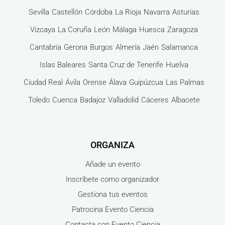
Sevilla
Castellón
Córdoba
La Rioja
Navarra
Asturias
Vizcaya
La Coruña
León
Málaga
Huesca
Zaragoza
Cantabria
Gerona
Burgos
Almería
Jaén
Salamanca
Islas Baleares
Santa Cruz de Tenerife
Huelva
Ciudad Real
Ávila
Orense
Álava
Guipúzcua
Las Palmas
Toledo
Cuenca
Badajoz
Valladolid
Cáceres
Albacete
ORGANIZA
Añade un evento
Inscríbete como organizador
Gestiona tus eventos
Patrocina Evento Ciencia
Contacta con Evento Ciencia