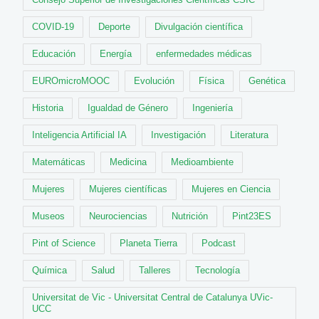
COVID-19
Deporte
Divulgación científica
Educación
Energía
enfermedades médicas
EUROmicroMOOC
Evolución
Física
Genética
Historia
Igualdad de Género
Ingeniería
Inteligencia Artificial IA
Investigación
Literatura
Matemáticas
Medicina
Medioambiente
Mujeres
Mujeres científicas
Mujeres en Ciencia
Museos
Neurociencias
Nutrición
Pint23ES
Pint of Science
Planeta Tierra
Podcast
Química
Salud
Talleres
Tecnología
Universitat de Vic - Universitat Central de Catalunya UVic-
UCC