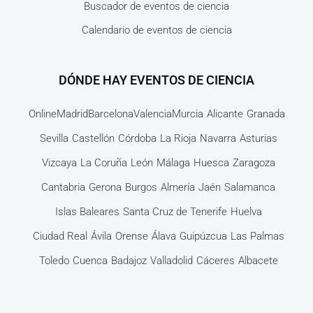
Buscador de eventos de ciencia
Calendario de eventos de ciencia
DÓNDE HAY EVENTOS DE CIENCIA
Online
Madrid
Barcelona
Valencia
Murcia
Alicante
Granada
Sevilla
Castellón
Córdoba
La Rioja
Navarra
Asturias
Vizcaya
La Coruña
León
Málaga
Huesca
Zaragoza
Cantabria
Gerona
Burgos
Almería
Jaén
Salamanca
Islas Baleares
Santa Cruz de Tenerife
Huelva
Ciudad Real
Ávila
Orense
Álava
Guipúzcua
Las Palmas
Toledo
Cuenca
Badajoz
Valladolid
Cáceres
Albacete