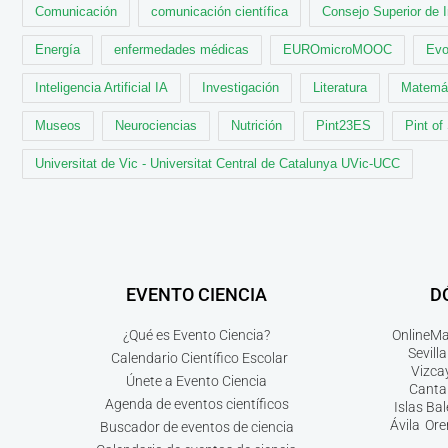
Comunicación
comunicación científica
Consejo Superior de 
Energía
enfermedades médicas
EUROmicroMOOC
Evo
Inteligencia Artificial IA
Investigación
Literatura
Matemá
Museos
Neurociencias
Nutrición
Pint23ES
Pint of
Universitat de Vic - Universitat Central de Catalunya UVic-UCC
EVENTO CIENCIA
D
¿Qué es Evento Ciencia?
Online
Ma
Sevilla
Calendario Científico Escolar
Vizca
Únete a Evento Ciencia
Canta
Agenda de eventos científicos
Islas Ba
Ávila
Ore
Buscador de eventos de ciencia