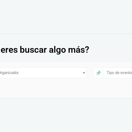
eres buscar algo más?
rganizador
Tipo de evento