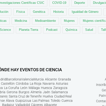
Investigaciones Científicas CSIC
COVID-19
Deporte
Divulgaci
lución
Física
Genética
Historia
Igualdad de Género
ticas
Medicina
Medioambiente
Mujeres
Mujeres científi
 Science
Planeta Tierra
Podcast
Química
Salud
Tal
ÓNDE HAY EVENTOS DE CIENCIA
drid
Barcelona
Valencia
Murcia
Alicante
Granada
Castellón
Córdoba
La Rioja
Navarra
Asturias
Inscrí
ya
La Coruña
León
Málaga
Huesca
Zaragoza
Ge
bria
Gerona
Burgos
Almería
Jaén
Salamanca
Patr
leares
Santa Cruz de Tenerife
Huelva
Ciudad Real
nse
Álava
Guipúzcua
Las Palmas
Toledo
Cuenca
Contac
Badajoz
Valladolid
Cáceres
Albacete