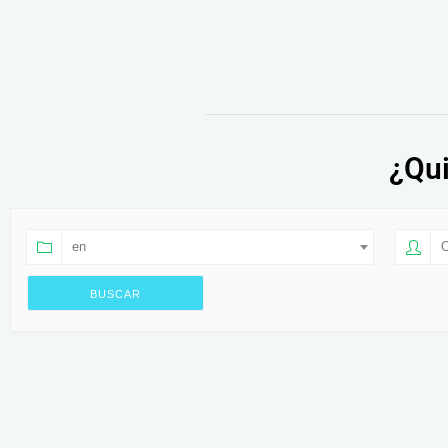
¿Qui
en
O