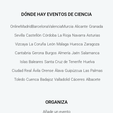
DÓNDE HAY EVENTOS DE CIENCIA
Online
Madrid
Barcelona
Valencia
Murcia
Alicante
Granada
Sevilla
Castellón
Córdoba
La Rioja
Navarra
Asturias
Vizcaya
La Coruña
León
Málaga
Huesca
Zaragoza
Cantabria
Gerona
Burgos
Almería
Jaén
Salamanca
Islas Baleares
Santa Cruz de Tenerife
Huelva
Ciudad Real
Ávila
Orense
Álava
Guipúzcua
Las Palmas
Toledo
Cuenca
Badajoz
Valladolid
Cáceres
Albacete
ORGANIZA
Añade un evento