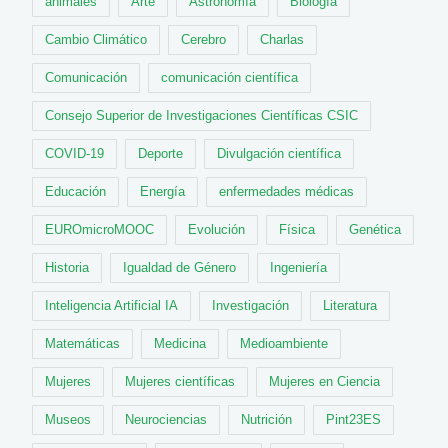
animales
Arte
Astronomía
Biología
Cambio Climático
Cerebro
Charlas
Comunicación
comunicación científica
Consejo Superior de Investigaciones Científicas CSIC
COVID-19
Deporte
Divulgación científica
Educación
Energía
enfermedades médicas
EUROmicroMOOC
Evolución
Física
Genética
Historia
Igualdad de Género
Ingeniería
Inteligencia Artificial IA
Investigación
Literatura
Matemáticas
Medicina
Medioambiente
Mujeres
Mujeres científicas
Mujeres en Ciencia
Museos
Neurociencias
Nutrición
Pint23ES