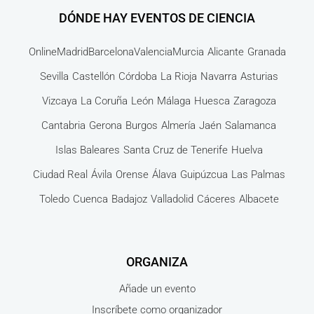
DÓNDE HAY EVENTOS DE CIENCIA
Online
Madrid
Barcelona
Valencia
Murcia
Alicante
Granada
Sevilla
Castellón
Córdoba
La Rioja
Navarra
Asturias
Vizcaya
La Coruña
León
Málaga
Huesca
Zaragoza
Cantabria
Gerona
Burgos
Almería
Jaén
Salamanca
Islas Baleares
Santa Cruz de Tenerife
Huelva
Ciudad Real
Ávila
Orense
Álava
Guipúzcua
Las Palmas
Toledo
Cuenca
Badajoz
Valladolid
Cáceres
Albacete
ORGANIZA
Añade un evento
Inscríbete como organizador