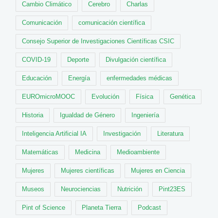
Cambio Climático
Cerebro
Charlas
Comunicación
comunicación científica
Consejo Superior de Investigaciones Científicas CSIC
COVID-19
Deporte
Divulgación científica
Educación
Energía
enfermedades médicas
EUROmicroMOOC
Evolución
Física
Genética
Historia
Igualdad de Género
Ingeniería
Inteligencia Artificial IA
Investigación
Literatura
Matemáticas
Medicina
Medioambiente
Mujeres
Mujeres científicas
Mujeres en Ciencia
Museos
Neurociencias
Nutrición
Pint23ES
Pint of Science
Planeta Tierra
Podcast