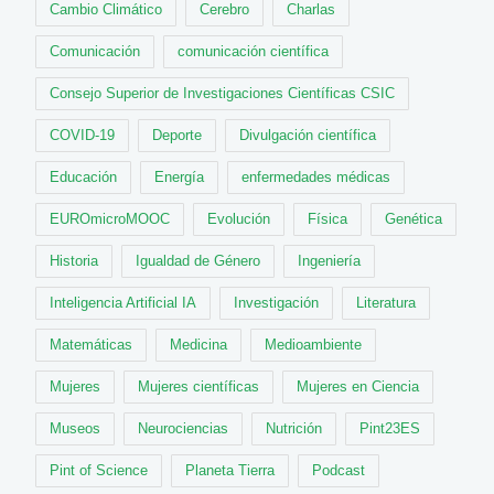
Cambio Climático
Cerebro
Charlas
Comunicación
comunicación científica
Consejo Superior de Investigaciones Científicas CSIC
COVID-19
Deporte
Divulgación científica
Educación
Energía
enfermedades médicas
EUROmicroMOOC
Evolución
Física
Genética
Historia
Igualdad de Género
Ingeniería
Inteligencia Artificial IA
Investigación
Literatura
Matemáticas
Medicina
Medioambiente
Mujeres
Mujeres científicas
Mujeres en Ciencia
Museos
Neurociencias
Nutrición
Pint23ES
Pint of Science
Planeta Tierra
Podcast