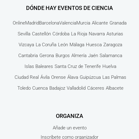
DÓNDE HAY EVENTOS DE CIENCIA
Online
Madrid
Barcelona
Valencia
Murcia
Alicante
Granada
Sevilla
Castellón
Córdoba
La Rioja
Navarra
Asturias
Vizcaya
La Coruña
León
Málaga
Huesca
Zaragoza
Cantabria
Gerona
Burgos
Almería
Jaén
Salamanca
Islas Baleares
Santa Cruz de Tenerife
Huelva
Ciudad Real
Ávila
Orense
Álava
Guipúzcua
Las Palmas
Toledo
Cuenca
Badajoz
Valladolid
Cáceres
Albacete
ORGANIZA
Añade un evento
Inscríbete como organizador