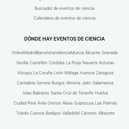
Buscador de eventos de ciencia
Calendario de eventos de ciencia
DÓNDE HAY EVENTOS DE CIENCIA
Online
Madrid
Barcelona
Valencia
Murcia
Alicante
Granada
Sevilla
Castellón
Córdoba
La Rioja
Navarra
Asturias
Vizcaya
La Coruña
León
Málaga
Huesca
Zaragoza
Cantabria
Gerona
Burgos
Almería
Jaén
Salamanca
Islas Baleares
Santa Cruz de Tenerife
Huelva
Ciudad Real
Ávila
Orense
Álava
Guipúzcua
Las Palmas
Toledo
Cuenca
Badajoz
Valladolid
Cáceres
Albacete