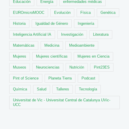
Educación
Energía
enfermedades médicas
EUROmicroMOOC
Evolución
Física
Genética
Historia
Igualdad de Género
Ingeniería
Inteligencia Artificial IA
Investigación
Literatura
Matemáticas
Medicina
Medioambiente
Mujeres
Mujeres científicas
Mujeres en Ciencia
Museos
Neurociencias
Nutrición
Pint23ES
Pint of Science
Planeta Tierra
Podcast
Química
Salud
Talleres
Tecnología
Universitat de Vic - Universitat Central de Catalunya UVic-
UCC