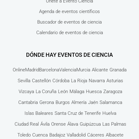
Únete a Evento Ciencia
Agenda de eventos científicos
Buscador de eventos de ciencia
Calendario de eventos de ciencia
DÓNDE HAY EVENTOS DE CIENCIA
Online
Madrid
Barcelona
Valencia
Murcia
Alicante
Granada
Sevilla
Castellón
Córdoba
La Rioja
Navarra
Asturias
Vizcaya
La Coruña
León
Málaga
Huesca
Zaragoza
Cantabria
Gerona
Burgos
Almería
Jaén
Salamanca
Islas Baleares
Santa Cruz de Tenerife
Huelva
Ciudad Real
Ávila
Orense
Álava
Guipúzcua
Las Palmas
Toledo
Cuenca
Badajoz
Valladolid
Cáceres
Albacete