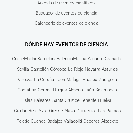
Agenda de eventos científicos
Buscador de eventos de ciencia
Calendario de eventos de ciencia
DÓNDE HAY EVENTOS DE CIENCIA
Online
Madrid
Barcelona
Valencia
Murcia
Alicante
Granada
Sevilla
Castellón
Córdoba
La Rioja
Navarra
Asturias
Vizcaya
La Coruña
León
Málaga
Huesca
Zaragoza
Cantabria
Gerona
Burgos
Almería
Jaén
Salamanca
Islas Baleares
Santa Cruz de Tenerife
Huelva
Ciudad Real
Ávila
Orense
Álava
Guipúzcua
Las Palmas
Toledo
Cuenca
Badajoz
Valladolid
Cáceres
Albacete