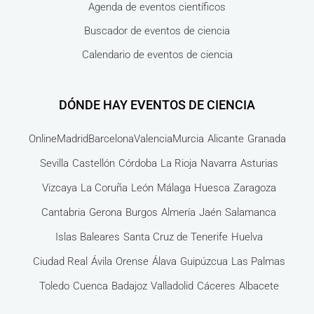
Agenda de eventos científicos
Buscador de eventos de ciencia
Calendario de eventos de ciencia
DÓNDE HAY EVENTOS DE CIENCIA
Online
Madrid
Barcelona
Valencia
Murcia
Alicante
Granada
Sevilla
Castellón
Córdoba
La Rioja
Navarra
Asturias
Vizcaya
La Coruña
León
Málaga
Huesca
Zaragoza
Cantabria
Gerona
Burgos
Almería
Jaén
Salamanca
Islas Baleares
Santa Cruz de Tenerife
Huelva
Ciudad Real
Ávila
Orense
Álava
Guipúzcua
Las Palmas
Toledo
Cuenca
Badajoz
Valladolid
Cáceres
Albacete