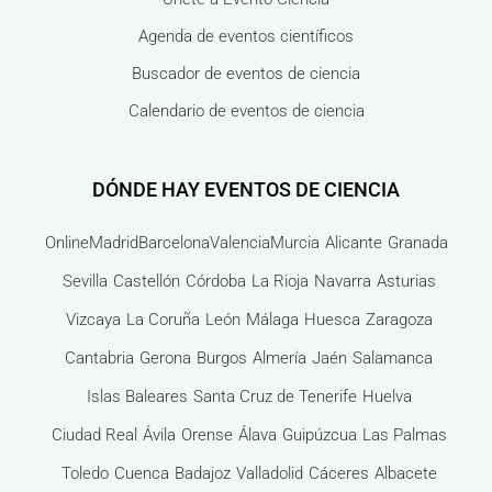
Agenda de eventos científicos
Buscador de eventos de ciencia
Calendario de eventos de ciencia
DÓNDE HAY EVENTOS DE CIENCIA
Online
Madrid
Barcelona
Valencia
Murcia
Alicante
Granada
Sevilla
Castellón
Córdoba
La Rioja
Navarra
Asturias
Vizcaya
La Coruña
León
Málaga
Huesca
Zaragoza
Cantabria
Gerona
Burgos
Almería
Jaén
Salamanca
Islas Baleares
Santa Cruz de Tenerife
Huelva
Ciudad Real
Ávila
Orense
Álava
Guipúzcua
Las Palmas
Toledo
Cuenca
Badajoz
Valladolid
Cáceres
Albacete