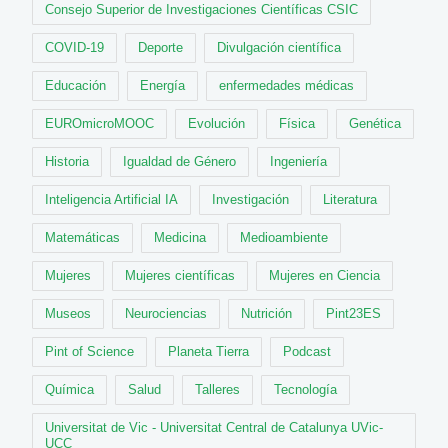
Consejo Superior de Investigaciones Científicas CSIC
COVID-19
Deporte
Divulgación científica
Educación
Energía
enfermedades médicas
EUROmicroMOOC
Evolución
Física
Genética
Historia
Igualdad de Género
Ingeniería
Inteligencia Artificial IA
Investigación
Literatura
Matemáticas
Medicina
Medioambiente
Mujeres
Mujeres científicas
Mujeres en Ciencia
Museos
Neurociencias
Nutrición
Pint23ES
Pint of Science
Planeta Tierra
Podcast
Química
Salud
Talleres
Tecnología
Universitat de Vic - Universitat Central de Catalunya UVic-
UCC